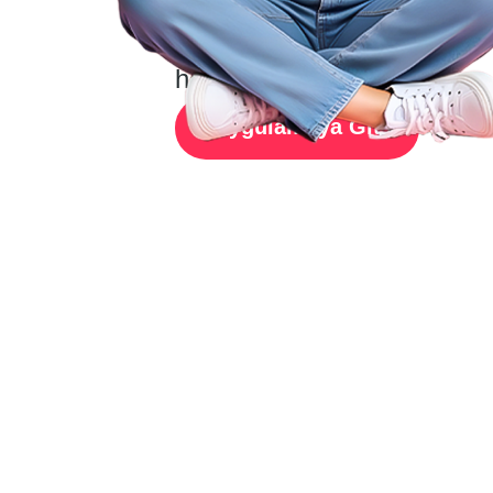
gideceğin
yeri öğrenmek için
haritayı kullan.
Uygulamaya Git