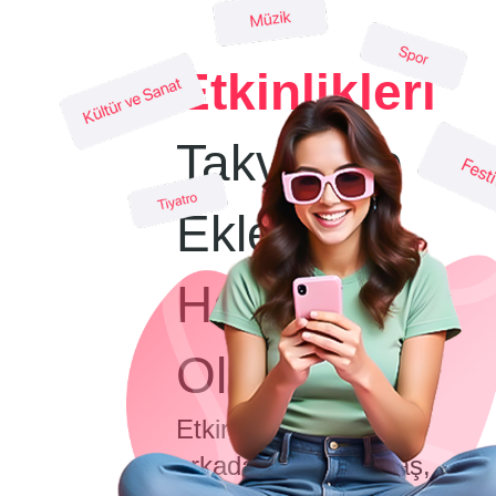
Etkinlikleri
Takvimine
Ekle
Hatırlatıcılar
Oluştur
Etkinlikleri
arkadaşlarınla paylaş,