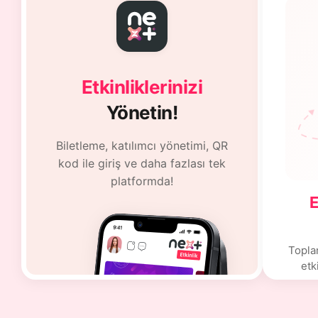
Etkinliklerinizi
Yönetin!
Biletleme, katılımcı yönetimi, QR
kod ile giriş ve daha fazlası tek
platformda!
E
Toplan
etk