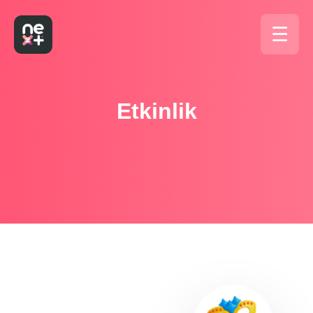
☰
Etkinlik