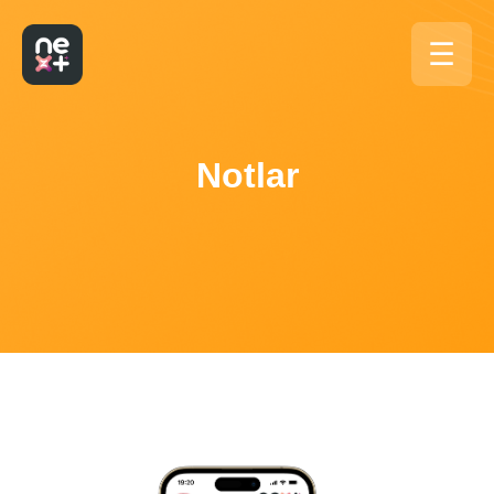
☰
Notlar