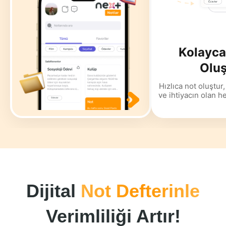
Kolayc
Oluş
Hızlıca not oluştur,
ve ihtiyacın olan h
Dijital
Not Defterinle
Verimliliği Artır!