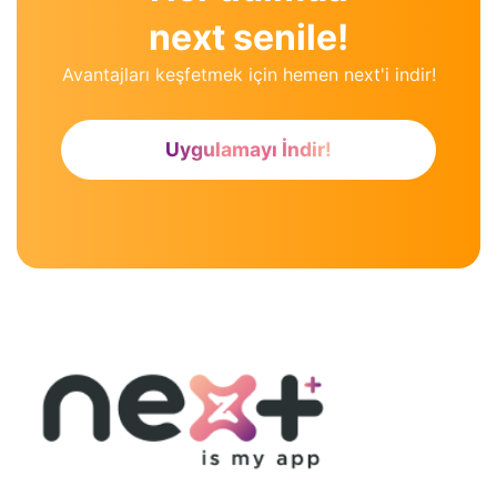
next senile!
Avantajları keşfetmek için hemen next'i indir!
Uygulamayı İndir!