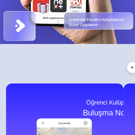
Öğrenci Kulüplerin
Buluşma Nokta