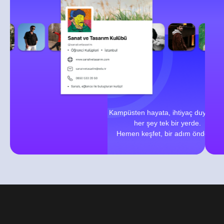
Kampüsten hayata, ihtiyaç duyduğu
her şey tek bir yerde.
Hemen keşfet, bir adım önde ol!